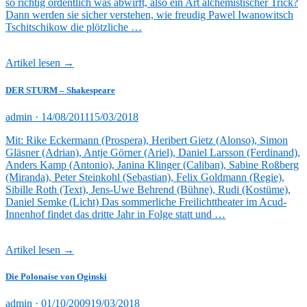
so richtig ordentlich was abwirft, also ein Art alchemistischer Trick?
Dann werden sie sicher verstehen, wie freudig Pawel Iwanowitsch
Tschitschikow die plötzliche …
Artikel lesen →
DER STURM – Shakespeare
Veröffentlicht
admin ·
14/08/2011
15/03/2018
am
Mit: Rike Eckermann (Prospera), Heribert Gietz (Alonso), Simon
Gläsner (Adrian), Antje Görner (Ariel), Daniel Larsson (Ferdinand),
Anders Kamp (Antonio), Janina Klinger (Caliban), Sabine Roßberg
(Miranda), Peter Steinkohl (Sebastian), Felix Goldmann (Regie),
Sibille Roth (Text), Jens-Uwe Behrend (Bühne), Rudi (Kostüme),
Daniel Semke (Licht) Das sommerliche Freilichttheater im Acud-
Innenhof findet das dritte Jahr in Folge statt und …
Artikel lesen →
Die Polonaise von Oginski
Veröffentlicht
admin ·
01/10/2009
19/03/2018