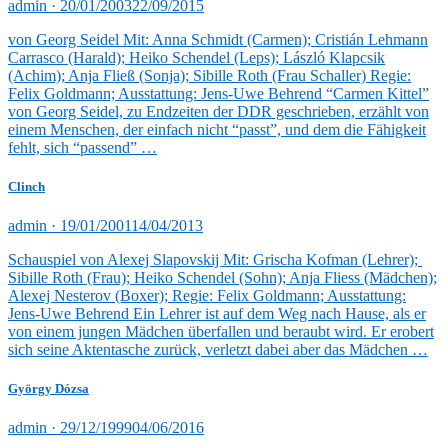
Veröffentlicht
admin ·
20/01/2003
22/09/2015
am
von Georg Seidel Mit: Anna Schmidt (Carmen); Cristián Lehmann
Carrasco (Harald); Heiko Schendel (Leps); László Klapcsik
(Achim); Anja Fließ (Sonja); Sibille Roth (Frau Schaller) Regie:
Felix Goldmann; Ausstattung: Jens-Uwe Behrend “Carmen Kittel”
von Georg Seidel, zu Endzeiten der DDR geschrieben, erzählt von
einem Menschen, der einfach nicht “passt”, und dem die Fähigkeit
fehlt, sich “passend” …
Clinch
Veröffentlicht
admin ·
19/01/2001
14/04/2013
am
Schauspiel von Alexej Slapovskij Mit: Grischa Kofman (Lehrer);
Sibille Roth (Frau); Heiko Schendel (Sohn); Anja Fliess (Mädchen);
Alexej Nesterov (Boxer); Regie: Felix Goldmann; Ausstattung:
Jens-Uwe Behrend Ein Lehrer ist auf dem Weg nach Hause, als er
von einem jungen Mädchen überfallen und beraubt wird. Er erobert
sich seine Aktentasche zurück, verletzt dabei aber das Mädchen …
György Dózsa
Veröffentlicht
admin ·
29/12/1999
04/06/2016
am