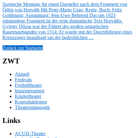
Szenische Montage für einen Darsteller nach dem Fragment von
Ödön von Horváth Mit Peter-Mario Grau; Regie, Buch: Felix
Goldmann; Ausstattung: Jens-Uwe Behrend Das um 1923
entstandene Fragment ist der erste dramatische Text Horváths.
György Dózsa war der Führer des großen ungarischen
Bauernaufstandes von 1514. Er wurde mit der Durchführung eines
Kreuzzuges beauftragt um der bedrohlichen …
Zurück zur Startseite
ZWT
Aktuell
Festivals
Freilufttheater
Inszenierungen
Kindertheater
Koproduktionen
Theaterpädagogik
Links
ACUD-Theater