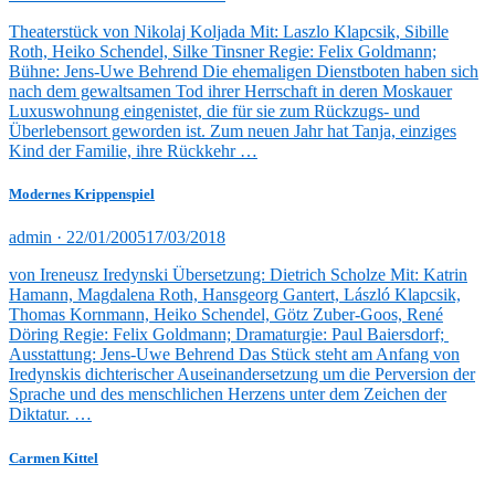
am
Theaterstück von Nikolaj Koljada Mit: Laszlo Klapcsik, Sibille
Roth, Heiko Schendel, Silke Tinsner Regie: Felix Goldmann;
Bühne: Jens-Uwe Behrend Die ehemaligen Dienstboten haben sich
nach dem gewaltsamen Tod ihrer Herrschaft in deren Moskauer
Luxuswohnung eingenistet, die für sie zum Rückzugs- und
Überlebensort geworden ist. Zum neuen Jahr hat Tanja, einziges
Kind der Familie, ihre Rückkehr …
Modernes Krippenspiel
Veröffentlicht
admin ·
22/01/2005
17/03/2018
am
von Ireneusz Iredynski Übersetzung: Dietrich Scholze Mit: Katrin
Hamann, Magdalena Roth, Hansgeorg Gantert, László Klapcsik,
Thomas Kornmann, Heiko Schendel, Götz Zuber-Goos, René
Döring Regie: Felix Goldmann; Dramaturgie: Paul Baiersdorf;
Ausstattung: Jens-Uwe Behrend Das Stück steht am Anfang von
Iredynskis dichterischer Auseinandersetzung um die Perversion der
Sprache und des menschlichen Herzens unter dem Zeichen der
Diktatur. …
Carmen Kittel