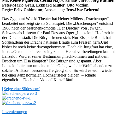
Mit:
Renee Figueroa, Cecilia Hajos, Emese Varro,
Jörg Büttner,
Peter-Mario Grau, Eckhard Müller, Otto Viczian
Regie:
Felix Goldmann
; Ausstattung:
Jens-Uwe Behrend
Das Zygmunt Wolski Theater hat Heiner Müllers „Drachenoper“
bearbeitet und zeigt sie als Schauspiel. Die „Drachenoper“ entstand
1968 nach der Märchenkomödie „Der Drache“ von Jewgeni
Schwarz als Libretto für Paul Dessaus Oper „Lanzelot“.
Hochzeit in
der Drachenstadt. Die Bürger freuen sich. Nur Elsa, die Braut, hat
Sorgen,denn der Drache hat seine Bräute zum Fressen gern.Und
bisher ist noch keine davongekommen. Doch die Jungfrau hat eine,
Idee…Gerade noch rechtzeitig zu den Heiratsvorbereitungen kommt
Lanzelot. Wird er seiner Bestimmung nachkommen und mit dem
Drachen um EIsa kämpfen? Die Bürger sind gespannt. Aber
Lanzelot bittet nur um eine milde Gabe, weil die Wohlhabenden zu
solchen Anlässen besonders freigebig sind. So wird es wohl wieder
bei einer ganz normalen Hochzeitsfeier bleiben, – schade
eigentlich… Doch die Aktion“ Katze“ läuft.
[Zeige eine Slideshow]
Inszenierungen