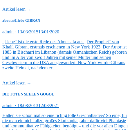
Artikel lesen →
about:\\Liebe GIBRAN
Veröffentlicht
admin ·
13/03/2015
13/01/2020
am
„Liebe“ ist die erste Rede des Almustafa aus „Der Prophet“ von
Khalil Gibran, erstmals erschienen in New York 1923. Der Autor ist
1883 in Bischarri im Libanon (damals Osmanischen Reich) geboren
und im Alter von zwölf Jahren mit seiner Mutter und seinen
Geschwistern in die USA ausgewandert. New York wurde Gibrans
zweite Heimat, nachdem er …
Artikel lesen →
DIE TOTEN SEELEN GOGOL
Veröffentlicht
admin ·
18/08/2013
12/03/2021
am
Hatten sie schon mal so eine richtig tolle Geschäftsidee? So eine, für
die man ein nicht allzu großes Startkapital, aber dafür viel Phantasie
und kommunikative Fähigkeiten benötigt – und die vor allen Dingen