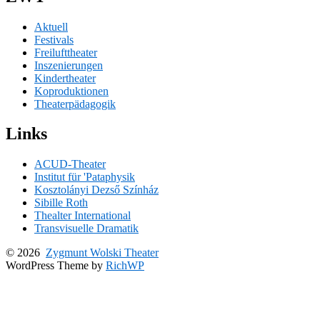
Aktuell
Festivals
Freilufttheater
Inszenierungen
Kindertheater
Koproduktionen
Theaterpädagogik
Links
ACUD-Theater
Institut für 'Pataphysik
Kosztolányi Dezső Színház
Sibille Roth
Thealter International
Transvisuelle Dramatik
© 2026
Zygmunt Wolski Theater
WordPress Theme by
RichWP