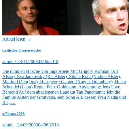
Artikel lesen →
Lettische Theaterwoche
Veröffentlicht
admin ·
23/11/2003
03/06/2018
am
Die dunklen Hirsche von Inga Abele Mit: Grigory Kofman (Alf
Alster) Eva Jankovsky (Ria Alster) Sibille Roth (Nadine Alster),
Manfred Otto(Opa), Hansgeorg Gantert (August Drannberg), Heiko
Schendel (Leon) Regie: Felix Goldmann; Ausstattung: Jens Uwe
Behrend Auf dem abgelegenen Landgut Tau Panemunne lebt die
Familie Alster: der Großvater, sein Sohn Alf, dessen Frau Nadja und
Ria, …
off beats 2003
Veröffentlicht
admin ·
24/09/2003
04/06/2018