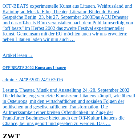
am
OFF-BEATS experimentelle Kunst aus Litauen, Weißrussland und
Kaliningrad Musik, Film, Theater, Literatur, Bildende Kunst,
Gespräche Berlin, 23. bis 27. September 2003Das ACUDtheater
und das off-beats Büro veranstalten nach dem Publikumserfolg von
“off-beats” im Herbst 2002 das zweite Festival experimenteller
Kunst. Gemeinsam mit der EU möchten auch wir uns erweitern:
neben Litauen laden wir nun auch …
Artikel lesen →
OFF BEATS 2002 Kunst aus Litauen
Veröffentlicht
admin ·
24/09/2002
24/10/2016
am
Lesung, Theater, Musik und Ausstellung 24.-28. September 2002
Die lebhafte, eng vernetzte Kunstszene Litauens kämpft, wie überall
in Osteuropa, mit den wirtschaftlichen und sozialen Folgen der
politischen und gesellschaftlichen Transformation. Die
Aufmerksamkeit einer breiten Öffentlichkeit im Zuge der
Frankfurter Buchmesse bietet auch der Off-Kultur Litauens die
Chance, bei uns gehört und gesehen zu werden. Das …
ZWT